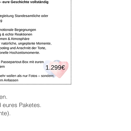
en.
d eures Paketes.
nte).